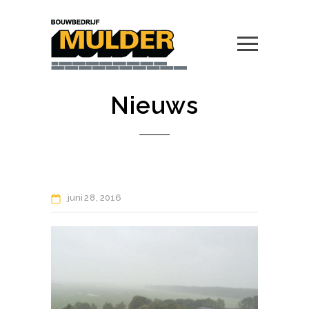
Nieuws
juni
28
2016