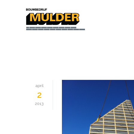
april
2
2013