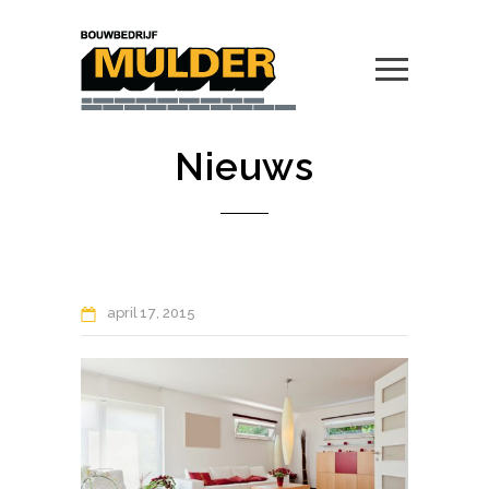
Nieuws
april
17
2015