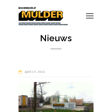
Nieuws
april
10
2012