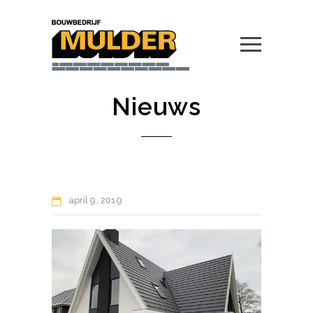
Nieuws
april
9
2019