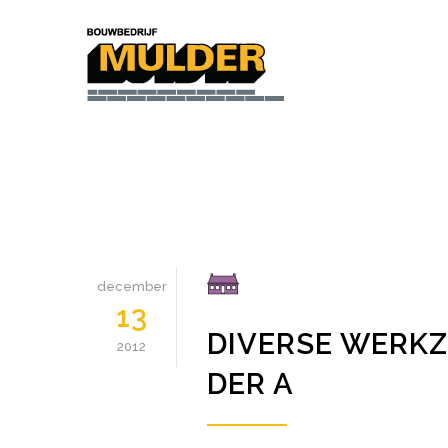
december
13
DIVERSE WERK
2012
DER A