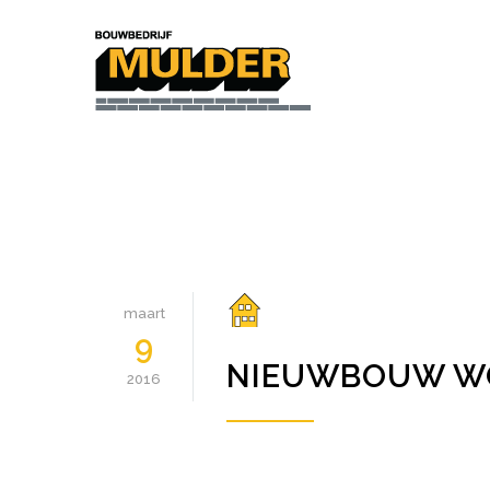
maart
9
NIEUWBOUW W
2016