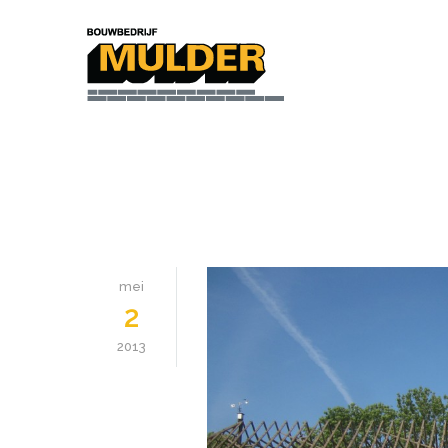
mei
2
2013