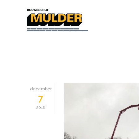
december
7
2018