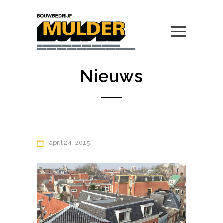
Nieuws
april
24
2015