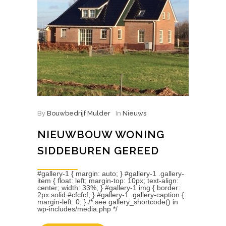
By
Bouwbedrijf Mulder
In
Nieuws
NIEUWBOUW WONING
SIDDEBUREN GEREED
#gallery-1 { margin: auto; } #gallery-1 .gallery-
item { float: left; margin-top: 10px; text-align:
center; width: 33%; } #gallery-1 img { border:
2px solid #cfcfcf; } #gallery-1 .gallery-caption {
margin-left: 0; } /* see gallery_shortcode() in
wp-includes/media.php */