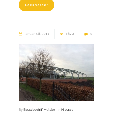
Lees verder
januari
18
2014
1679
0
By
Bouwbedrijf Mulder
In
Nieuws