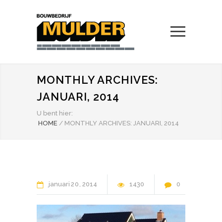
MONTHLY ARCHIVES:
JANUARI, 2014
U bent hier:
HOME
/
MONTHLY ARCHIVES: JANUARI, 2014
januari
20
2014
1430
0