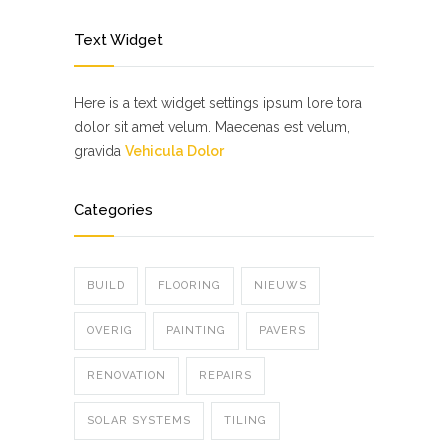
Text Widget
Here is a text widget settings ipsum lore tora
dolor sit amet velum. Maecenas est velum,
gravida
Vehicula Dolor
Categories
BUILD
FLOORING
NIEUWS
OVERIG
PAINTING
PAVERS
RENOVATION
REPAIRS
SOLAR SYSTEMS
TILING