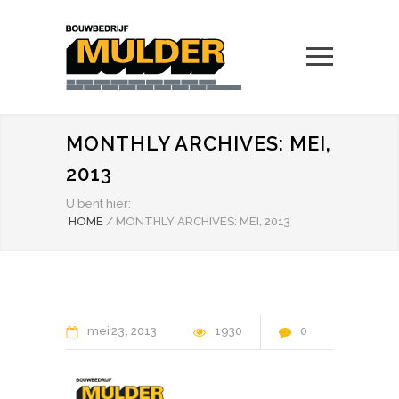
MONTHLY ARCHIVES: MEI,
2013
U bent hier:
HOME
/
MONTHLY ARCHIVES: MEI, 2013
mei
23
2013
1930
0