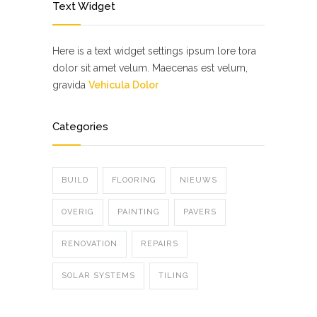
Text Widget
Here is a text widget settings ipsum lore tora
dolor sit amet velum. Maecenas est velum,
gravida
Vehicula Dolor
Categories
BUILD
FLOORING
NIEUWS
OVERIG
PAINTING
PAVERS
RENOVATION
REPAIRS
SOLAR SYSTEMS
TILING