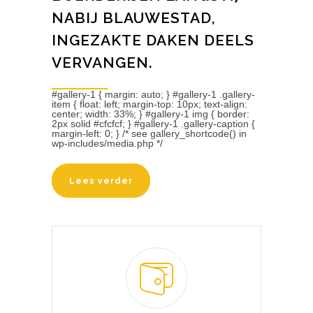
NABIJ BLAUWESTAD,
INGEZAKTE DAKEN DEELS
VERVANGEN.
#gallery-1 { margin: auto; } #gallery-1 .gallery-
item { float: left; margin-top: 10px; text-align:
center; width: 33%; } #gallery-1 img { border:
2px solid #cfcfcf; } #gallery-1 .gallery-caption {
margin-left: 0; } /* see gallery_shortcode() in
wp-includes/media.php */
Lees verder