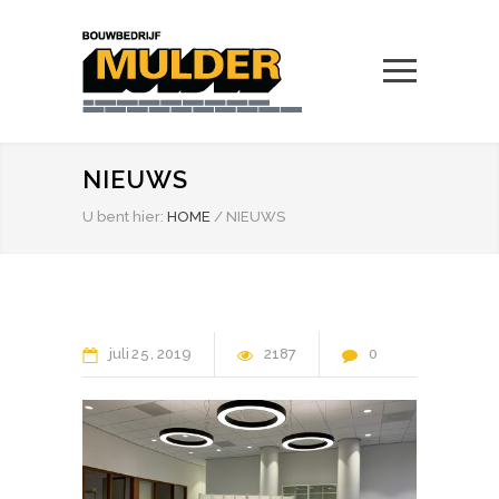
NIEUWS
U bent hier:
HOME
/
NIEUWS
juli
25
2019
2187
0